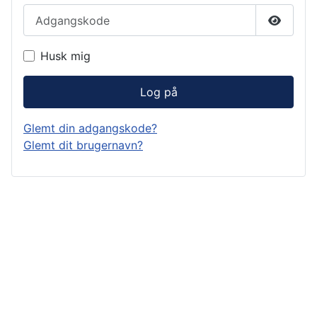
Adgangskode
Vis ad
Husk mig
Log på
Glemt din adgangskode?
Glemt dit brugernavn?